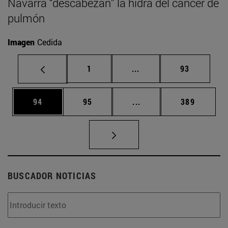
Navarra “descabezan” la hidra del cáncer de
pulmón
Imagen
Cedida
Página
Páginas intermedias Us
Página
1
...
93
Página
Página
Páginas intermedias U
Página
94
95
...
389
BUSCADOR NOTICIAS