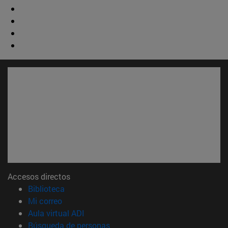
Accesos directos
(abre en nueva ventana)
Biblioteca
(abre en nueva ventana)
Mi correo
(abre en nueva ventana)
Aula virtual ADI
(abre en nueva ventana)
Búsqueda de personas