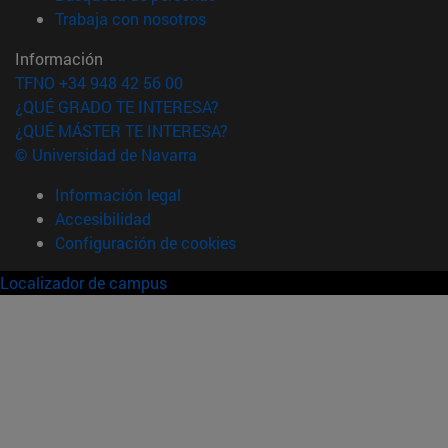
(abre en nueva ventana)
Trabaja con nosotros
Información
TFNO +34 948 42 56 00
¿QUÉ GRADO TE INTERESA?
¿QUÉ MÁSTER TE INTERESA?
© Universidad de Navarra
Información legal
Accesibilidad
Configuración de cookies
Localizador de campus