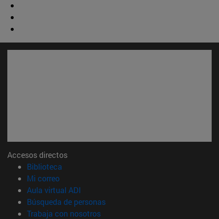
Accesos directos
(abre en nueva ventana)
Biblioteca
(abre en nueva ventana)
Mi correo
(abre en nueva ventana)
Aula virtual ADI
(abre en nueva ventana)
Búsqueda de personas
(abre en nueva ventana)
Trabaja con nosotros