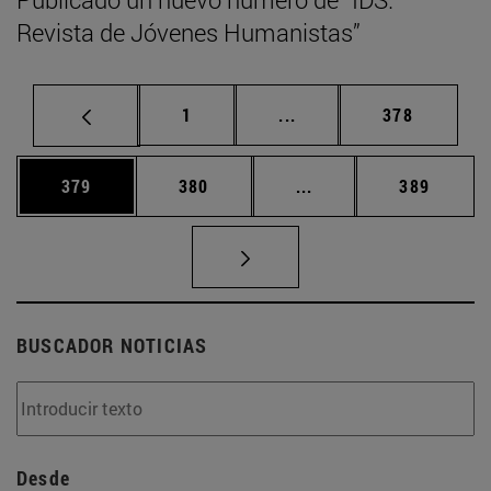
Revista de Jóvenes Humanistas”
Página
Páginas intermedias Us
Página
1
...
378
Página
Página
Páginas intermedias 
Página
379
380
...
389
BUSCADOR NOTICIAS
Desde