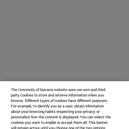
The University of Navarra website uses our own and third-
party cookies to store and retrieve information when you
browse. Different types of cookies have different purposes.
For example, to identify you as a user, obtain information
about your browsing habits respecting your privacy, or
personalize how the content is displayed. You can select the
cookies you want to enable or accept them all. This banner
will remain active until you choose one of the two options.