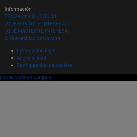
Información
TFNO +34 948 42 56 00
¿QUÉ GRADO TE INTERESA?
¿QUÉ MÁSTER TE INTERESA?
© Universidad de Navarra
Información legal
Accesibilidad
Configuración de cookies
Localizador de campus