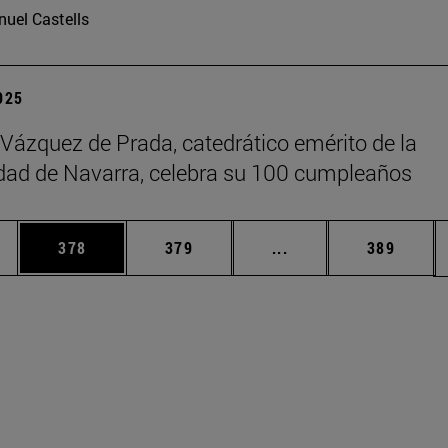
uel Castells
2025
 Vázquez de Prada, catedrático emérito de la
dad de Navarra, celebra su 100 cumpleaños
ias Use TAB para desplazarse.
a
Página
Página
Páginas intermedias 
Página
378
379
...
389