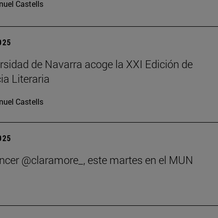
uel Castells
2025
rsidad de Navarra acoge la XXI Edición de
ia Literaria
uel Castells
2025
encer @claramore_, este martes en el MUN