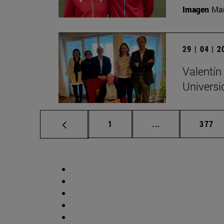
Imagen
Man
29 | 04 | 
Valentín
Universi
Página
Páginas intermed
Págin
1
...
377