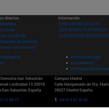
os directos
Información
(abre en nueva ventana)
Biblioteca
TFNO +34 948 42 56 00
(abre en nueva ventana)
Mi correo
¿QUÉ GRADO TE INTERESA?
(abre en nueva ventana)
Aula virtual ADI
¿QUÉ MÁSTER TE INTERESA
(abre en nueva ventana)
Búsqueda de personas
(abre en nueva ventana)
Trabaja con nosotros
versidad de
Información legal
rra
Accesibilidad
Configuración de coo
Donostia-San Sebastián
Campus Madrid
anuel Lardizabal 13 20018
Calle Marquesado de Sta. Marta
a-San Sebastián España
28027 Madrid España
43 21 98 77
T.
+34 914 51 43 41