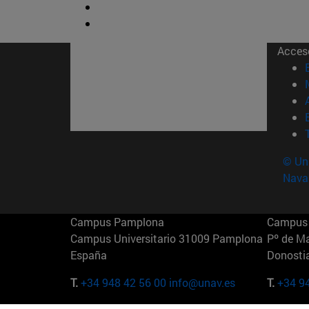
Acces
© Uni
Nava
Campus Pamplona
Campus 
Campus Universitario 31009 Pamplona
Pº de M
España
Donosti
T.
+34 948 42 56 00
info@unav.es
T.
+34 9