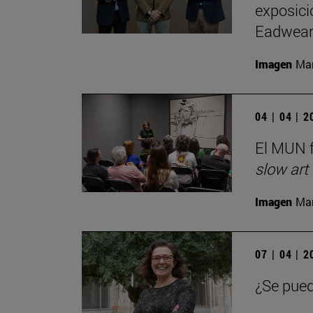
exposici
Eadwear
Imagen
Man
04 | 04 | 
El MUN f
slow art
Imagen
Man
07 | 04 | 
¿Se pued