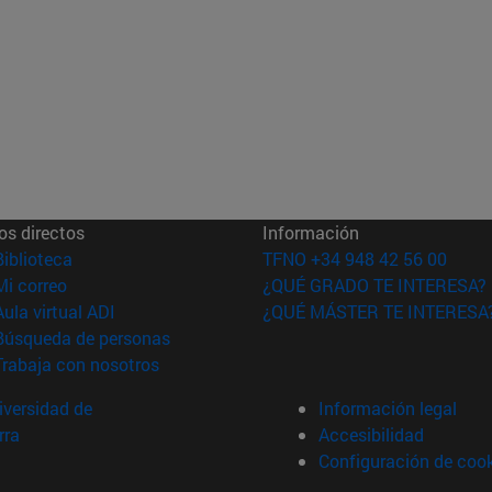
os directos
Información
(abre en nueva ventana)
Biblioteca
TFNO +34 948 42 56 00
(abre en nueva ventana)
Mi correo
¿QUÉ GRADO TE INTERESA?
(abre en nueva ventana)
Aula virtual ADI
¿QUÉ MÁSTER TE INTERESA
(abre en nueva ventana)
Búsqueda de personas
(abre en nueva ventana)
Trabaja con nosotros
versidad de
Información legal
rra
Accesibilidad
Configuración de coo