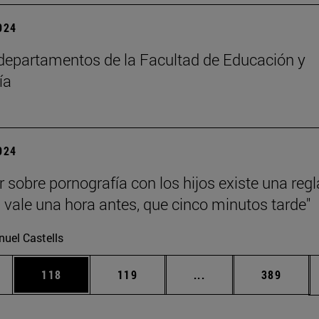
2024
epartamentos de la Facultad de Educación y
ía
2024
r sobre pornografía con los hijos existe una regl
 vale una hora antes, que cinco minutos tarde"
uel Castells
ias Use TAB para desplazarse.
a
Página
Página
Páginas intermedias 
Página
118
119
...
389