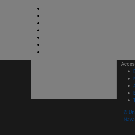
Acces
© Uni
Nava