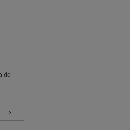
a de
Use TAB para desplazarse.