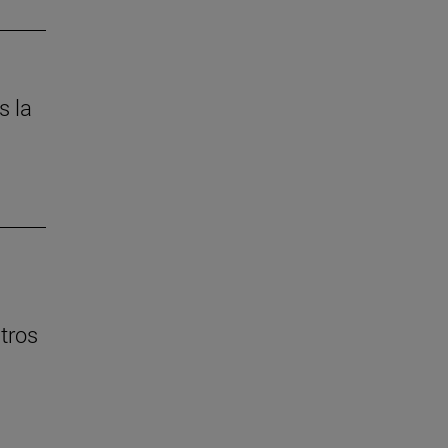
s la
ntros