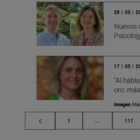
20 | 05 | 
Nuevos d
Psicolog
17 | 05 | 
"Al habla
oro: más
Imagen
Man
Página
Páginas intermed
Págin
1
...
117