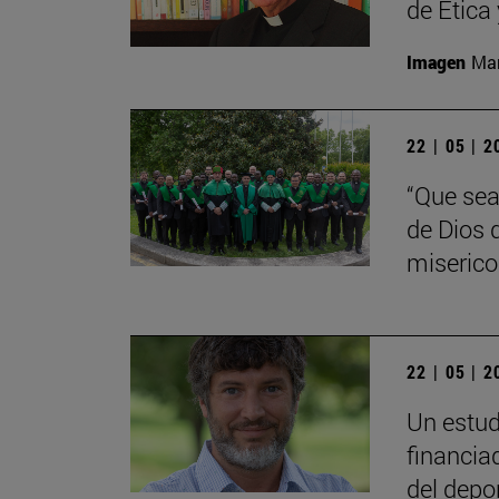
de Ética
Imagen
Man
22 | 05 | 
“Que sea
de Dios 
miserico
22 | 05 | 
Un estud
financia
del depo