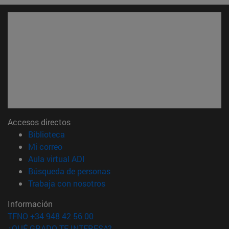
Accesos directos
(abre en nueva ventana)
Biblioteca
(abre en nueva ventana)
Mi correo
(abre en nueva ventana)
Aula virtual ADI
(abre en nueva ventana)
Búsqueda de personas
(abre en nueva ventana)
Trabaja con nosotros
Información
TFNO +34 948 42 56 00
¿QUÉ GRADO TE INTERESA?