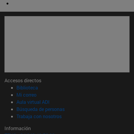
Accesos directos
(abre en nueva ventana)
Biblioteca
(abre en nueva ventana)
Mi correo
(abre en nueva ventana)
Aula virtual ADI
(abre en nueva ventana)
Búsqueda de personas
(abre en nueva ventana)
Trabaja con nosotros
Información