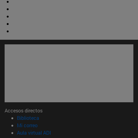
Accesos directos
(abre en nueva ventana)
Biblioteca
(abre en nueva ventana)
Mi correo
(abre en nueva ventana)
Aula virtual ADI