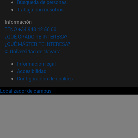
(abre en nueva ventana)
Búsqueda de personas
(abre en nueva ventana)
Trabaja con nosotros
Información
TFNO +34 948 42 56 00
¿QUÉ GRADO TE INTERESA?
¿QUÉ MÁSTER TE INTERESA?
© Universidad de Navarra
Información legal
Accesibilidad
Configuración de cookies
Localizador de campus