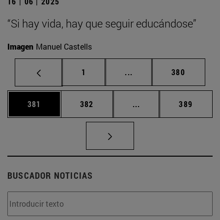
16 | 06 | 2025
“Si hay vida, hay que seguir educándose”
Imagen
Manuel Castells
Página
Páginas intermedias Us
Página
1
...
380
Página
Página
Páginas intermedias 
Página
381
382
...
389
BUSCADOR NOTICIAS