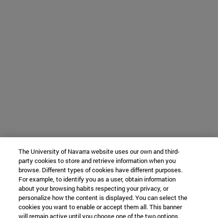
The University of Navarra website uses our own and third-
party cookies to store and retrieve information when you
browse. Different types of cookies have different purposes.
For example, to identify you as a user, obtain information
about your browsing habits respecting your privacy, or
personalize how the content is displayed. You can select the
cookies you want to enable or accept them all. This banner
will remain active until you choose one of the two options.