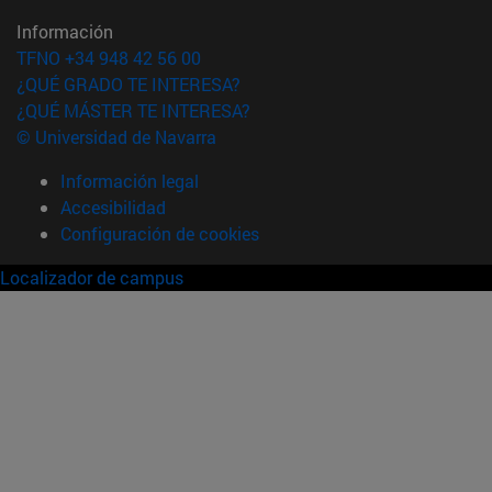
Información
TFNO +34 948 42 56 00
¿QUÉ GRADO TE INTERESA?
¿QUÉ MÁSTER TE INTERESA?
© Universidad de Navarra
Información legal
Accesibilidad
Configuración de cookies
Localizador de campus