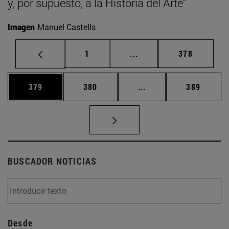
y, por supuesto, a la Historia del Arte”
Imagen
Manuel Castells
Página
Páginas intermedias Us
Página
1
...
378
Página
Página
Páginas intermedias 
Página
379
380
...
389
BUSCADOR NOTICIAS
Desde