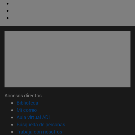
Accesos directos
(abre en nueva ventana)
Biblioteca
(abre en nueva ventana)
Mi correo
(abre en nueva ventana)
Aula virtual ADI
(abre en nueva ventana)
Búsqueda de personas
(abre en nueva ventana)
Trabaja con nosotros