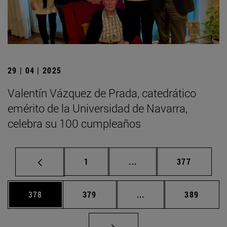
29 | 04 | 2025
Valentín Vázquez de Prada, catedrático
emérito de la Universidad de Navarra,
celebra su 100 cumpleaños
Página
Páginas intermedias Us
Página
1
...
377
Página
Página
Páginas intermedias 
Página
378
379
...
389