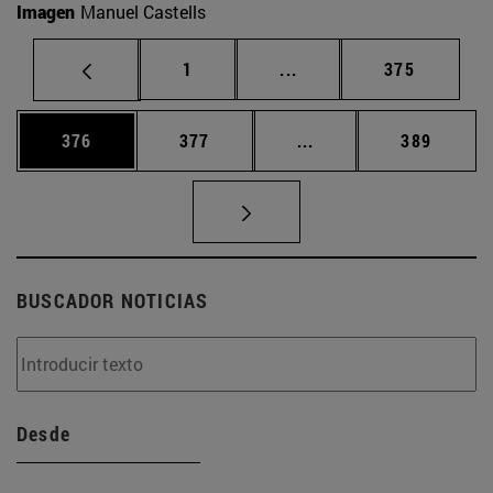
Imagen
Manuel Castells
Página
Páginas intermedias Us
Página
1
...
375
Página
Página
Páginas intermedias 
Página
376
377
...
389
BUSCADOR NOTICIAS
Desde