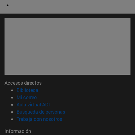
Accesos directos
(abre en nueva ventana)
Biblioteca
(abre en nueva ventana)
Mi correo
(abre en nueva ventana)
Aula virtual ADI
(abre en nueva ventana)
Búsqueda de personas
(abre en nueva ventana)
Trabaja con nosotros
Información