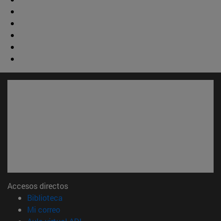
Accesos directos
(abre en nueva ventana)
Biblioteca
(abre en nueva ventana)
Mi correo
(abre en nueva ventana)