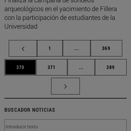
arqueológicos en el yacimiento de Fillera
con la participación de estudiantes de la
Universidad
Página
Páginas intermedias Us
Página
1
...
369
Página
Página
Páginas intermedias 
Página
370
371
...
389
BUSCADOR NOTICIAS