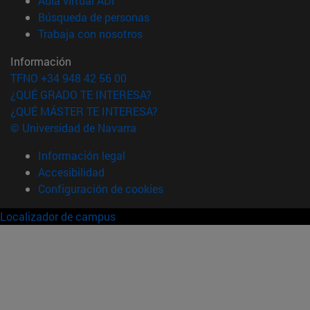
Aula virtual ADI
(abre en nueva ventana)
Búsqueda de personas
(abre en nueva ventana)
Trabaja con nosotros
Información
TFNO +34 948 42 56 00
¿QUÉ GRADO TE INTERESA?
¿QUÉ MÁSTER TE INTERESA?
© Universidad de Navarra
Información legal
Accesibilidad
Configuración de cookies
Localizador de campus