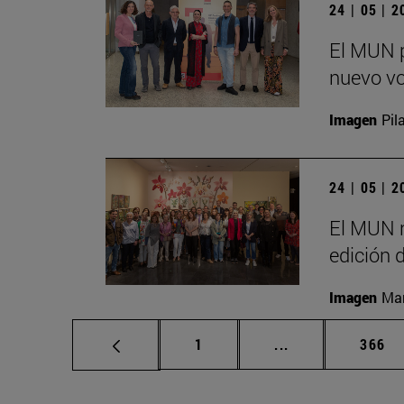
24 | 05 | 
El MUN p
nuevo vo
Imagen
Pil
24 | 05 | 
El MUN r
edición 
Imagen
Man
Página
Páginas intermed
Págin
1
...
366