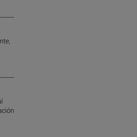
nte,
al
ación