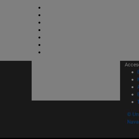
Acces
© Uni
Nava