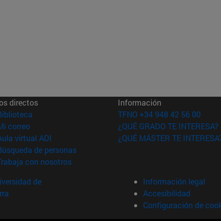
os directos
Información
(abre en nueva ventana)
Biblioteca
TFNO +34 948 42 56 00
(abre en nueva ventana)
Mi correo
¿QUÉ GRADO TE INTERESA?
(abre en nueva ventana)
Aula virtual ADI
¿QUÉ MÁSTER TE INTERESA
(abre en nueva ventana)
Búsqueda de personas
(abre en nueva ventana)
Trabaja con nosotros
versidad de
Información legal
rra
Accesibilidad
Configuración de coo