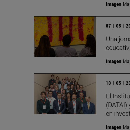
Imagen
Man
07 | 05 | 
Una jorna
educativ
Imagen
Man
10 | 05 | 
El Instit
(DATAI) 
en inves
Imagen
Man