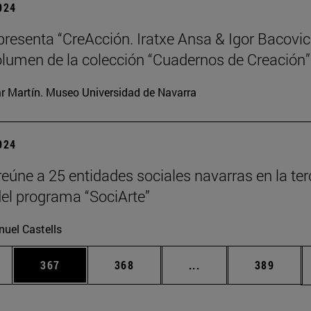
2024
resenta “CreAcción. Iratxe Ansa & Igor Bacovic
lumen de la colección “Cuadernos de Creación”
ar Martín. Museo Universidad de Navarra
2024
eúne a 25 entidades sociales navarras en la ter
del programa “SociArte”
uel Castells
ias Use TAB para desplazarse.
a
Página
Página
Páginas intermedias 
Página
367
368
...
389