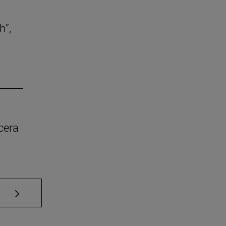
h”,
cera
Use TAB para desplazarse.