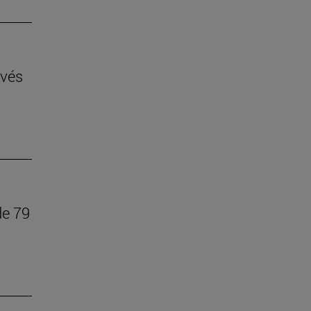
avés
de 79