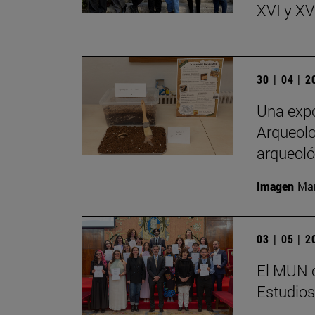
XVI y XVI
30 | 04 | 
Una expo
Arqueolo
arqueoló
Imagen
Man
03 | 05 | 
El MUN c
Estudios