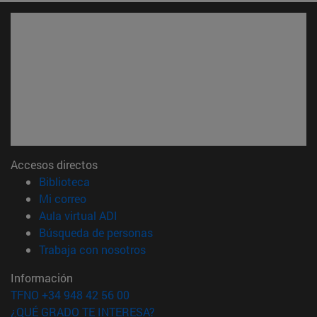
Accesos directos
(abre en nueva ventana)
Biblioteca
(abre en nueva ventana)
Mi correo
(abre en nueva ventana)
Aula virtual ADI
(abre en nueva ventana)
Búsqueda de personas
(abre en nueva ventana)
Trabaja con nosotros
Información
TFNO +34 948 42 56 00
¿QUÉ GRADO TE INTERESA?