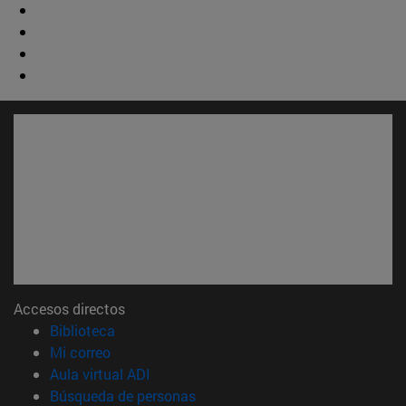
Accesos directos
(abre en nueva ventana)
Biblioteca
(abre en nueva ventana)
Mi correo
(abre en nueva ventana)
Aula virtual ADI
(abre en nueva ventana)
Búsqueda de personas