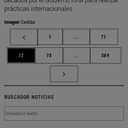
prácticas internacionales
Imagen
Cedida
Página
Páginas intermedias Us
Página
1
...
71
Página
Página
Páginas intermedias U
Página
72
73
...
389
BUSCADOR NOTICIAS