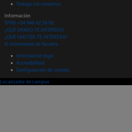
(abre en nueva ventana)
Trabaja con nosotros
Información
TFNO +34 948 42 56 00
¿QUÉ GRADO TE INTERESA?
¿QUÉ MÁSTER TE INTERESA?
© Universidad de Navarra
Información legal
Accesibilidad
Configuración de cookies
Localizador de campus