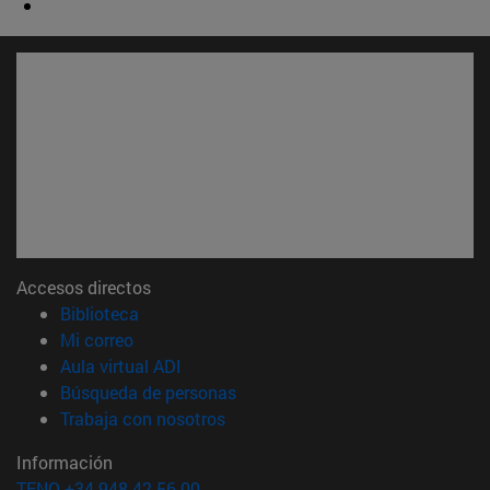
Accesos directos
(abre en nueva ventana)
Biblioteca
(abre en nueva ventana)
Mi correo
(abre en nueva ventana)
Aula virtual ADI
(abre en nueva ventana)
Búsqueda de personas
(abre en nueva ventana)
Trabaja con nosotros
Información
TFNO +34 948 42 56 00