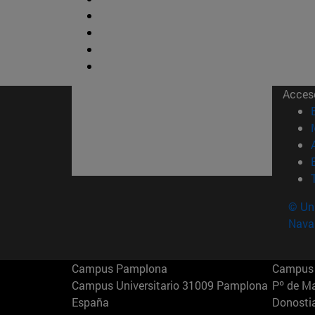
Acces
© Uni
Nava
Campus Pamplona
Campus 
Campus Universitario 31009 Pamplona
Pº de M
España
Donosti