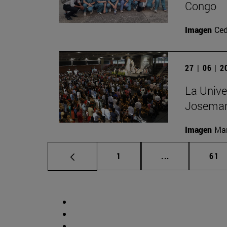
Congo
Imagen
Ced
27 | 06 | 
La Unive
Josemar
Imagen
Man
Página
Páginas interm
Pág
1
...
61