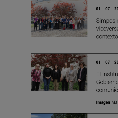
01 | 07 | 
Simposio
viceversa
contexto
01 | 07 | 
El Insti
Gobierno
comunica
Imagen
Mar