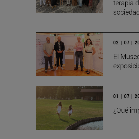
terapia 
sociedad
02 | 07 | 
El Museo
exposici
01 | 07 | 
¿Qué imp