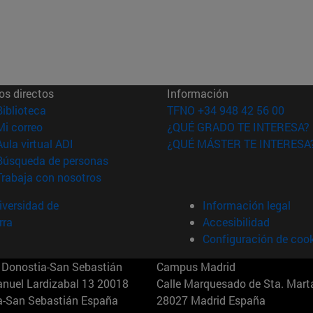
os directos
Información
(abre en nueva ventana)
Biblioteca
TFNO +34 948 42 56 00
(abre en nueva ventana)
Mi correo
¿QUÉ GRADO TE INTERESA?
(abre en nueva ventana)
Aula virtual ADI
¿QUÉ MÁSTER TE INTERESA
(abre en nueva ventana)
Búsqueda de personas
(abre en nueva ventana)
Trabaja con nosotros
versidad de
Información legal
rra
Accesibilidad
Configuración de coo
Donostia-San Sebastián
Campus Madrid
anuel Lardizabal 13 20018
Calle Marquesado de Sta. Marta
a-San Sebastián España
28027 Madrid España