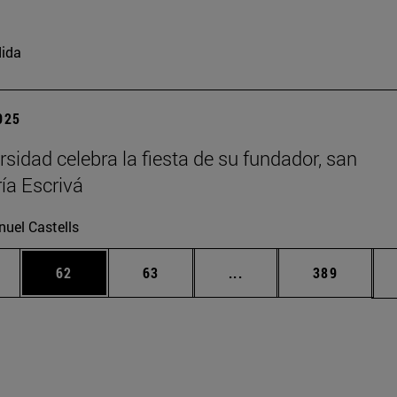
ida
2025
rsidad celebra la fiesta de su fundador, san
ía Escrivá
uel Castells
edias Use TAB para desplazarse.
ina
Página
Página
Páginas intermedias Us
Página
62
63
...
389