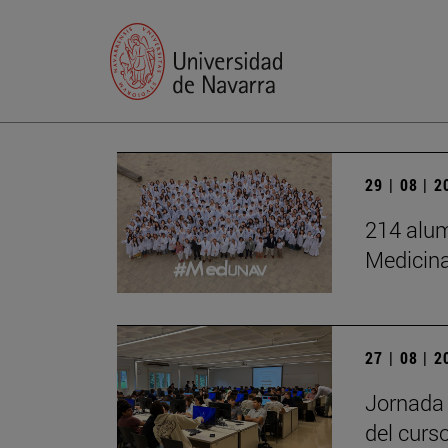
29 | 08 | 
214 alum
Medicin
27 | 08 | 
Jornada 
del curs