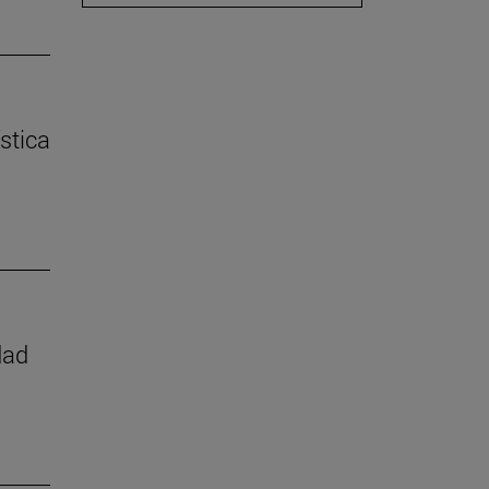
stica
dad