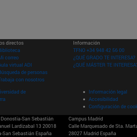
os directos
Información
(abre en nueva ventana)
Biblioteca
TFNO +34 948 42 56 00
(abre en nueva ventana)
Mi correo
¿QUÉ GRADO TE INTERESA?
(abre en nueva ventana)
Aula virtual ADI
¿QUÉ MÁSTER TE INTERESA
(abre en nueva ventana)
Búsqueda de personas
(abre en nueva ventana)
Trabaja con nosotros
versidad de
Información legal
rra
Accesibilidad
Configuración de coo
Donostia-San Sebastián
Campus Madrid
anuel Lardizabal 13 20018
Calle Marquesado de Sta. Marta
a-San Sebastián España
28027 Madrid España