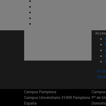
Acces
© Uni
Nava
Campus Pamplona
Campus 
Campus Universitario 31009 Pamplona
Pº de M
España
Donosti