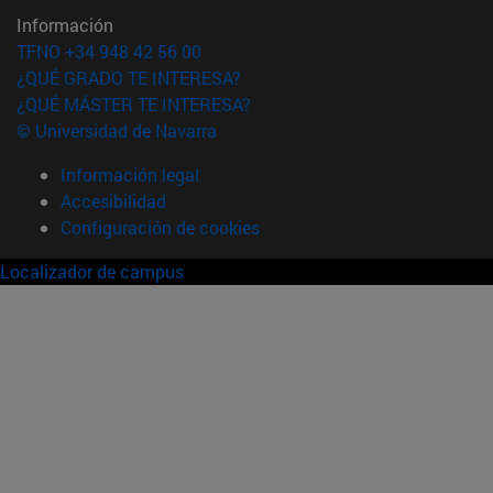
Información
TFNO +34 948 42 56 00
¿QUÉ GRADO TE INTERESA?
¿QUÉ MÁSTER TE INTERESA?
© Universidad de Navarra
Información legal
Accesibilidad
Configuración de cookies
Localizador de campus