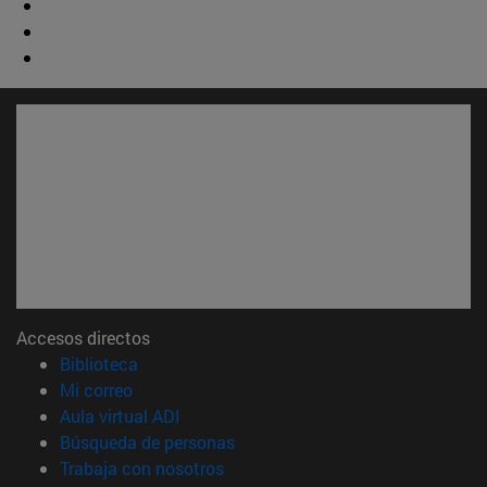
Accesos directos
(abre en nueva ventana)
Biblioteca
(abre en nueva ventana)
Mi correo
(abre en nueva ventana)
Aula virtual ADI
(abre en nueva ventana)
Búsqueda de personas
(abre en nueva ventana)
Trabaja con nosotros