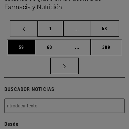
Farmacia y Nutrición
Página
Páginas intermedias Us
Página
1
...
58
Página
Página
Páginas intermedias U
Página
59
60
...
389
BUSCADOR NOTICIAS
Desde