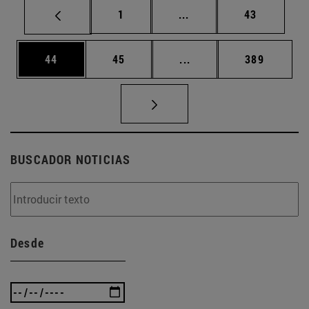
Página
Páginas intermedias Us
Página
1
...
43
Página
Página
Páginas intermedias U
Página
44
45
...
389
BUSCADOR NOTICIAS
Desde