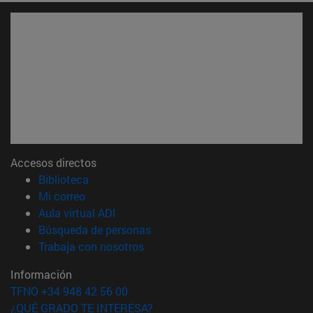
Accesos directos
(abre en nueva ventana)
Biblioteca
(abre en nueva ventana)
Mi correo
(abre en nueva ventana)
Aula virtual ADI
(abre en nueva ventana)
Búsqueda de personas
(abre en nueva ventana)
Trabaja con nosotros
Información
TFNO +34 948 42 56 00
¿QUÉ GRADO TE INTERESA?