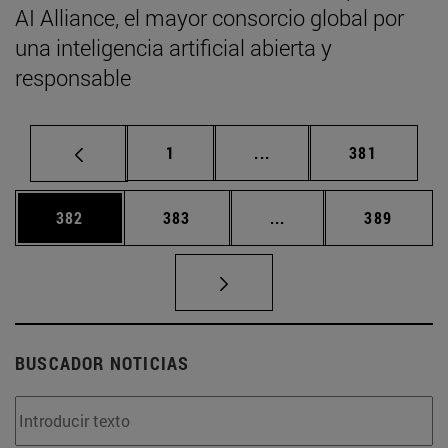
AI Alliance, el mayor consorcio global por
una inteligencia artificial abierta y
responsable
Página
Páginas intermedias Us
Página
1
...
381
Página
Página
Páginas intermedias 
Página
382
383
...
389
BUSCADOR NOTICIAS