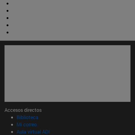
Accesos directos
(abre en nueva ventana)
Biblioteca
(abre en nueva ventana)
Mi correo
(abre en nueva ventana)
Aula virtual ADI