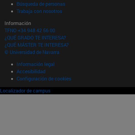
(abre en nueva ventana)
Búsqueda de personas
(abre en nueva ventana)
Trabaja con nosotros
Información
TFNO +34 948 42 56 00
¿QUÉ GRADO TE INTERESA?
¿QUÉ MÁSTER TE INTERESA?
© Universidad de Navarra
Información legal
Accesibilidad
Configuración de cookies
Localizador de campus