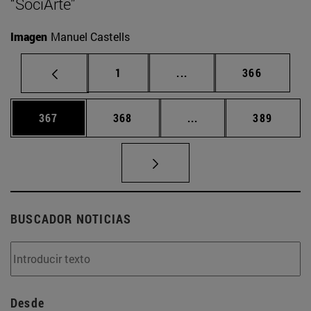
“SociArte”
Imagen
Manuel Castells
Página
Páginas intermedias Us
Página
1
...
366
Página
Página
Páginas intermedias 
Página
367
368
...
389
BUSCADOR NOTICIAS
Desde