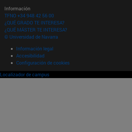
Información
TFNO +34 948 42 56 00
¿QUÉ GRADO TE INTERESA?
¿QUÉ MÁSTER TE INTERESA?
© Universidad de Navarra
Información legal
Accesibilidad
Configuración de cookies
Localizador de campus