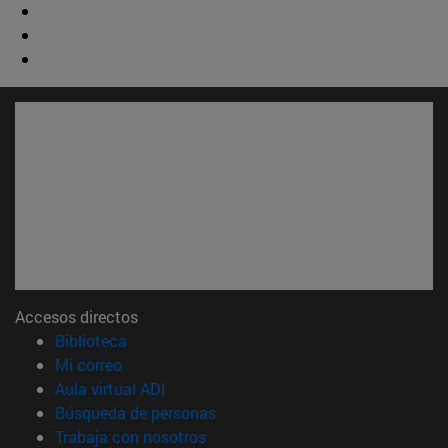
Accesos directos
(abre en nueva ventana)
Biblioteca
(abre en nueva ventana)
Mi correo
(abre en nueva ventana)
Aula virtual ADI
(abre en nueva ventana)
Búsqueda de personas
(abre en nueva ventana)
Trabaja con nosotros