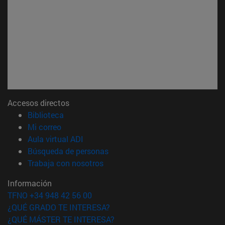
Accesos directos
(abre en nueva ventana)
Biblioteca
(abre en nueva ventana)
Mi correo
(abre en nueva ventana)
Aula virtual ADI
(abre en nueva ventana)
Búsqueda de personas
(abre en nueva ventana)
Trabaja con nosotros
Información
TFNO +34 948 42 56 00
¿QUÉ GRADO TE INTERESA?
¿QUÉ MÁSTER TE INTERESA?