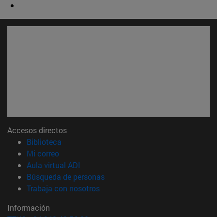
Accesos directos
(abre en nueva ventana)
Biblioteca
(abre en nueva ventana)
Mi correo
(abre en nueva ventana)
Aula virtual ADI
(abre en nueva ventana)
Búsqueda de personas
(abre en nueva ventana)
Trabaja con nosotros
Información