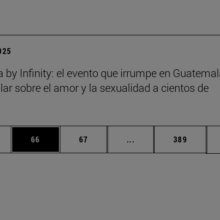
2025
a by Infinity: el evento que irrumpe en Guatema
lar sobre el amor y la sexualidad a cientos de
edias Use TAB para desplazarse.
ina
Página
Página
Páginas intermedias Us
Página
66
67
...
389