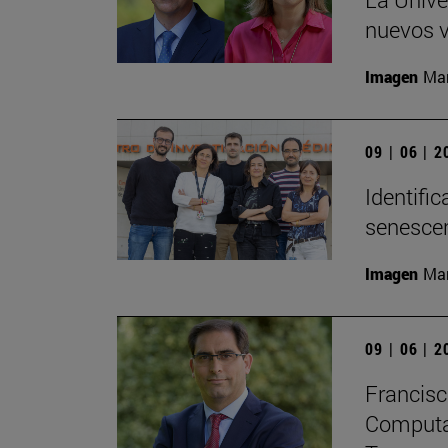
nuevos v
Imagen
Man
09 | 06 | 
Identifi
senesce
Imagen
Man
09 | 06 | 
Francisc
Computaci