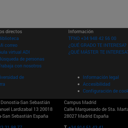
os directos
Información
(abre en nueva ventana)
Biblioteca
TFNO +34 948 42 56 00
(abre en nueva ventana)
Mi correo
¿QUÉ GRADO TE INTERESA?
(abre en nueva ventana)
Aula virtual ADI
¿QUÉ MÁSTER TE INTERESA
(abre en nueva ventana)
Búsqueda de personas
(abre en nueva ventana)
Trabaja con nosotros
versidad de
Información legal
rra
Accesibilidad
Configuración de coo
Donostia-San Sebastián
Campus Madrid
anuel Lardizabal 13 20018
Calle Marquesado de Sta. Marta
a-San Sebastián España
28027 Madrid España
43 21 98 77
T.
+34 914 51 43 41