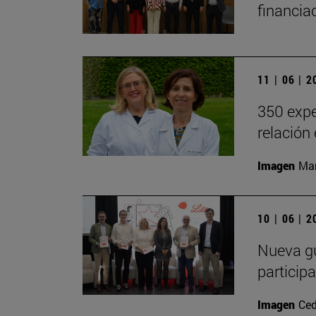
financia
11 | 06 | 
350 expe
relación
Imagen
Man
10 | 06 | 
Nueva gu
particip
Imagen
Ced