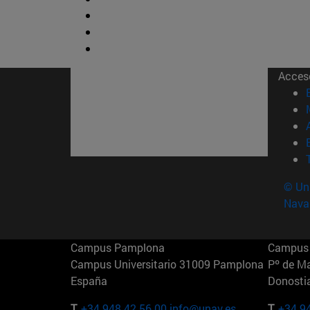
Acces
© Uni
Nava
Campus Pamplona
Campus 
Campus Universitario 31009 Pamplona
Pº de M
España
Donosti
T.
+34 948 42 56 00
info@unav.es
T.
+34 9