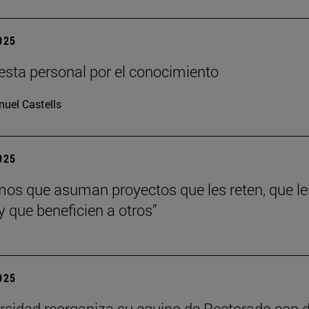
2025
sta personal por el conocimiento
uel Castells
2025
os que asuman proyectos que les reten, que le
y que beneficien a otros”
2025
rsidad reorganiza su equipo de Rectorado con 