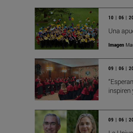
10 | 06 | 
Una apue
Imagen
Man
09 | 06 | 
“Esperam
inspiren 
09 | 06 | 
La Unive