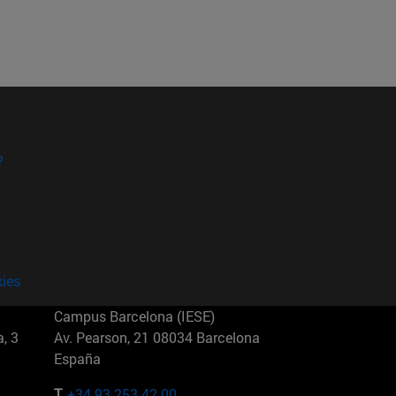
?
kies
Campus Barcelona (IESE)
, 3
Av. Pearson, 21 08034 Barcelona
España
T.
+34 93 253 42 00