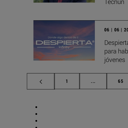
Tecnun
06 | 06 | 
Despiert
para hab
jóvenes
Página
Páginas interm
Pág
1
...
65