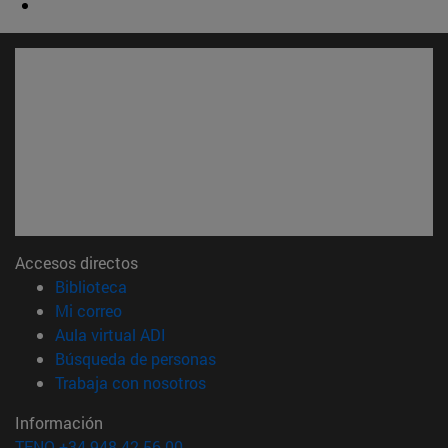
Accesos directos
(abre en nueva ventana)
Biblioteca
(abre en nueva ventana)
Mi correo
(abre en nueva ventana)
Aula virtual ADI
(abre en nueva ventana)
Búsqueda de personas
(abre en nueva ventana)
Trabaja con nosotros
Información
TFNO +34 948 42 56 00