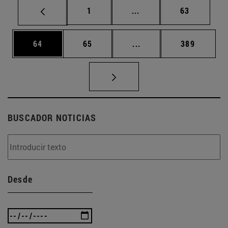
Página
Páginas intermedias Us
Página
1
...
63
Página
Página
Páginas intermedias U
Página
64
65
...
389
BUSCADOR NOTICIAS
Desde