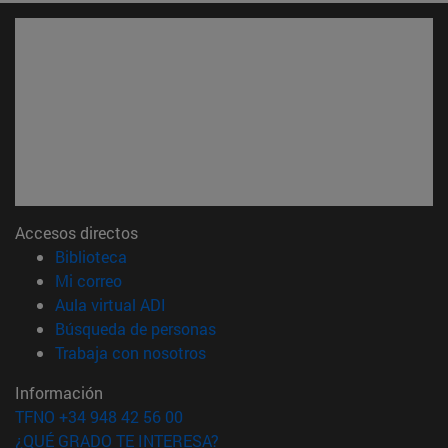
Accesos directos
(abre en nueva ventana)
Biblioteca
(abre en nueva ventana)
Mi correo
(abre en nueva ventana)
Aula virtual ADI
(abre en nueva ventana)
Búsqueda de personas
(abre en nueva ventana)
Trabaja con nosotros
Información
TFNO +34 948 42 56 00
¿QUÉ GRADO TE INTERESA?