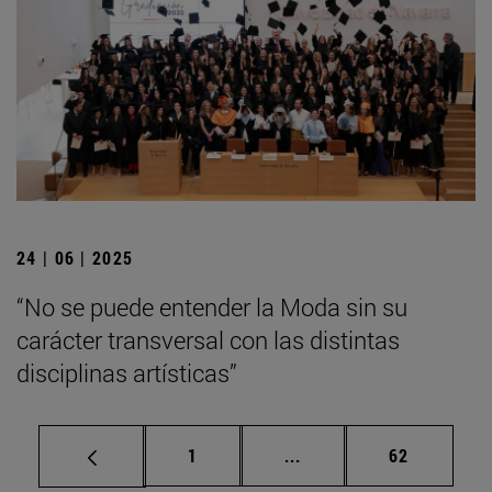
24 | 06 | 2025
“No se puede entender la Moda sin su
carácter transversal con las distintas
disciplinas artísticas”
Página
Páginas intermedias Us
Página
1
...
62