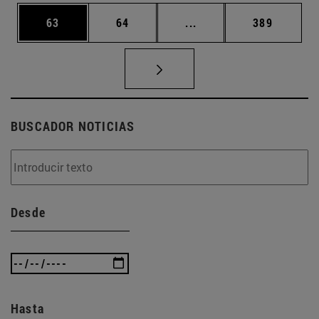
Página
Página
Páginas intermedias U
Página
63
64
...
389
BUSCADOR NOTICIAS
Desde
Hasta