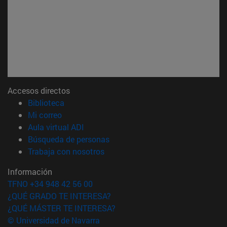
Accesos directos
(abre en nueva ventana)
Biblioteca
(abre en nueva ventana)
Mi correo
(abre en nueva ventana)
Aula virtual ADI
(abre en nueva ventana)
Búsqueda de personas
(abre en nueva ventana)
Trabaja con nosotros
Información
TFNO +34 948 42 56 00
¿QUÉ GRADO TE INTERESA?
¿QUÉ MÁSTER TE INTERESA?
© Universidad de Navarra