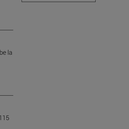
be la
 115