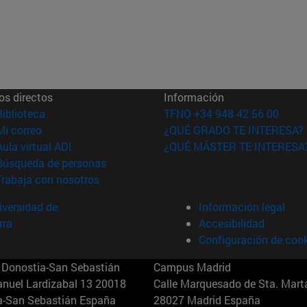
os directos
Información
(abre en nueva ventana)
Biblioteca
TFNO +34 948 42 56 00
(abre en nueva ventana)
Mi correo
¿QUÉ GRADO TE INTERESA?
(abre en nueva ventana)
Aula virtual ADI
¿QUÉ MÁSTER TE INTERESA
(abre en nueva ventana)
Búsqueda de personas
(abre en nueva ventana)
Trabaja con nosotros
versidad de
Información legal
rra
Accesibilidad
Configuración de coo
Donostia-San Sebastián
Campus Madrid
anuel Lardizabal 13 20018
Calle Marquesado de Sta. Marta
a-San Sebastián España
28027 Madrid España