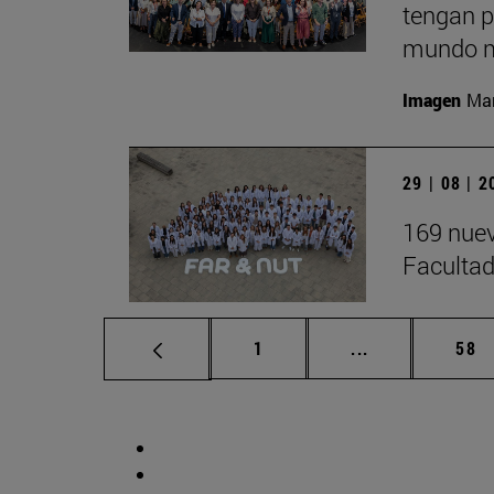
tengan p
mundo m
Imagen
Man
29 | 08 | 
169 nuev
Facultad
Página
Páginas interm
Pág
1
...
58