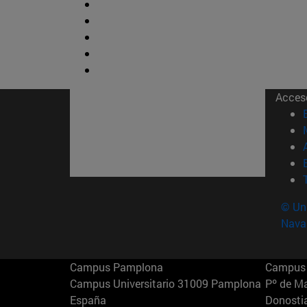
Acces
© Uni
Nava
Campus Pamplona
Campus 
Campus Universitario 31009 Pamplona
Pº de M
España
Donosti