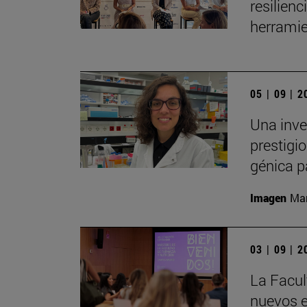
resilien
herramie
05 | 09 | 
Una inve
prestigio
génica p
Imagen
Man
03 | 09 | 
La Facul
nuevos e