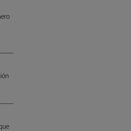
nero
ión
 que