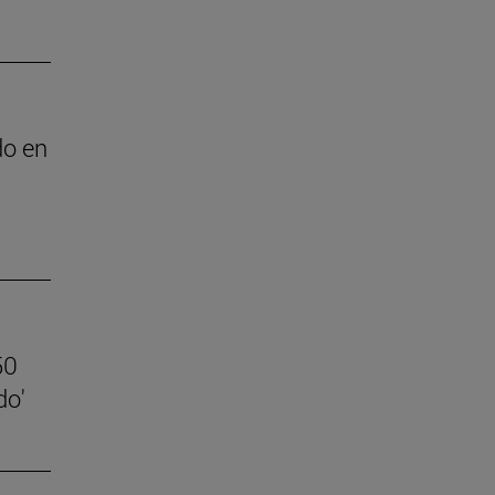
do en
50
do'