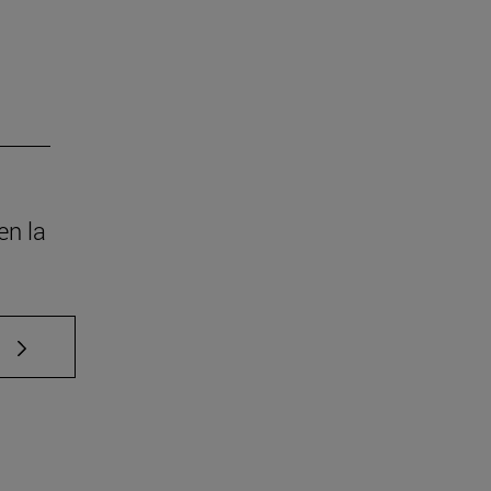
en la
e TAB para desplazarse.