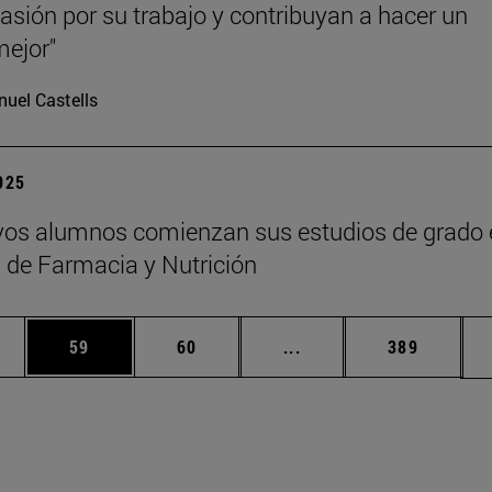
asión por su trabajo y contribuyan a hacer un
ejor"
uel Castells
2025
os alumnos comienzan sus estudios de grado 
 de Farmacia y Nutrición
edias Use TAB para desplazarse.
ina
Página
Página
Páginas intermedias Us
Página
59
60
...
389