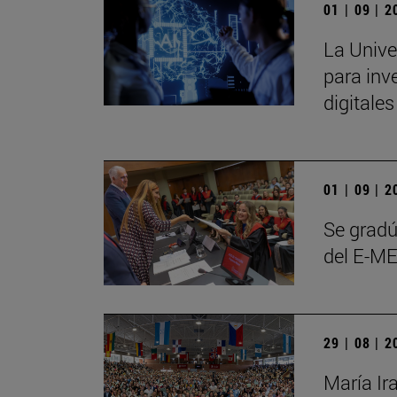
01 | 09 | 
La Unive
para inve
digitale
01 | 09 | 
Se gradú
del E-ME
29 | 08 | 
María Ir