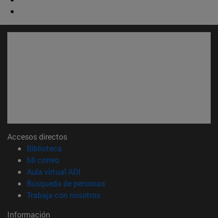
Accesos directos
(abre en nueva ventana)
Biblioteca
(abre en nueva ventana)
Mi correo
(abre en nueva ventana)
Aula virtual ADI
(abre en nueva ventana)
Búsqueda de personas
(abre en nueva ventana)
Trabaja con nosotros
Información