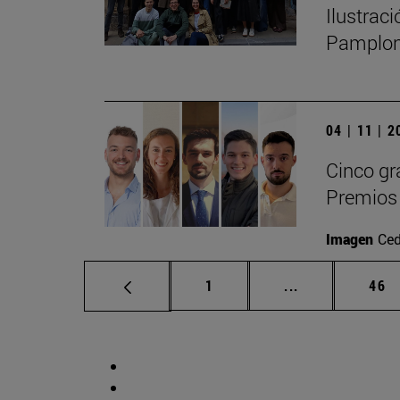
Ilustrac
Pamplo
04 | 11 | 
Cinco gr
Premios 
Imagen
Ced
Página
Páginas interm
Pág
1
...
46