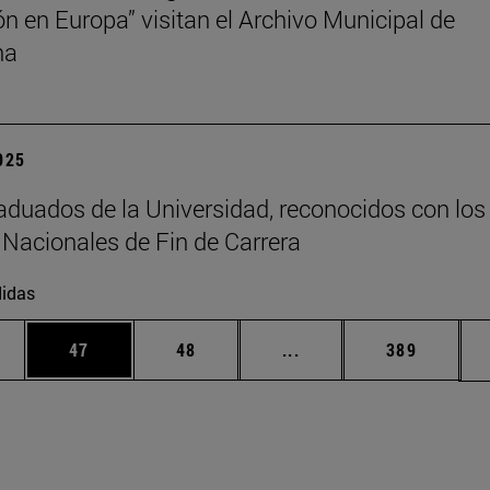
ión en Europa” visitan el Archivo Municipal de
na
2025
aduados de la Universidad, reconocidos con los
Nacionales de Fin de Carrera
idas
edias Use TAB para desplazarse.
ina
Página
Página
Páginas intermedias Us
Página
47
48
...
389