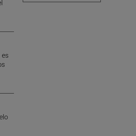
l
 es
os
elo