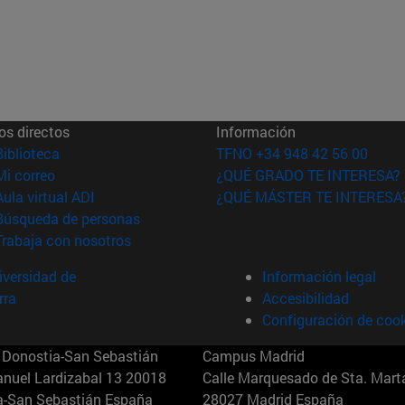
os directos
Información
(abre en nueva ventana)
Biblioteca
TFNO +34 948 42 56 00
(abre en nueva ventana)
Mi correo
¿QUÉ GRADO TE INTERESA?
(abre en nueva ventana)
Aula virtual ADI
¿QUÉ MÁSTER TE INTERESA
(abre en nueva ventana)
Búsqueda de personas
(abre en nueva ventana)
Trabaja con nosotros
versidad de
Información legal
rra
Accesibilidad
Configuración de coo
Donostia-San Sebastián
Campus Madrid
anuel Lardizabal 13 20018
Calle Marquesado de Sta. Marta
a-San Sebastián España
28027 Madrid España