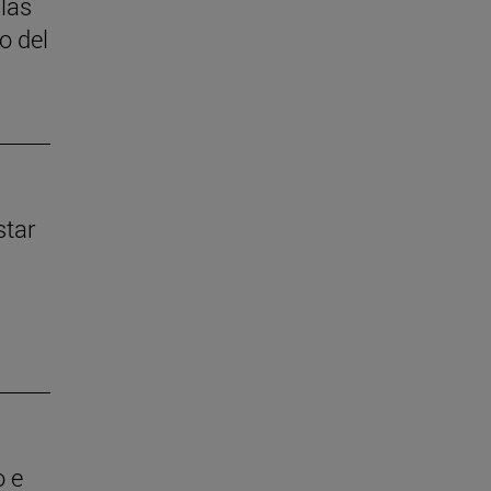
 las
o del
star
o e