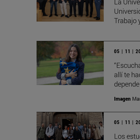
La Unive
Universi
Trabajo 
05 | 11 | 
“Escucha
allí te 
depende 
Imagen
Man
05 | 11 | 
Los estu