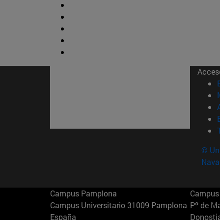
Acces
© Uni
Nava
Campus Pamplona
Campus 
Campus Universitario 31009 Pamplona
Pº de M
España
Donosti