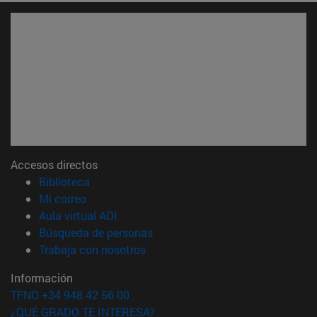
Accesos directos
(abre en nueva ventana)
Biblioteca
(abre en nueva ventana)
Mi correo
(abre en nueva ventana)
Aula virtual ADI
(abre en nueva ventana)
Búsqueda de personas
(abre en nueva ventana)
Trabaja con nosotros
Información
TFNO +34 948 42 56 00
¿QUÉ GRADO TE INTERESA?