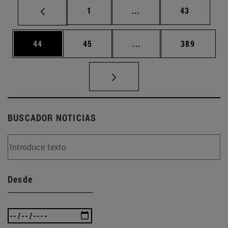
Página
Páginas intermedias Us
Página
1
...
43
Página
Página
Páginas intermedias U
Página
44
45
...
389
BUSCADOR NOTICIAS
Desde