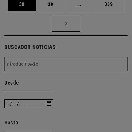
Página
Página
Páginas intermedias U
Página
38
39
...
389
BUSCADOR NOTICIAS
Desde
Hasta