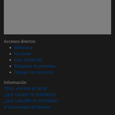
Accesos directos
(abre en nueva ventana)
Biblioteca
(abre en nueva ventana)
Mi correo
(abre en nueva ventana)
Aula virtual ADI
(abre en nueva ventana)
Búsqueda de personas
(abre en nueva ventana)
Trabaja con nosotros
Información
TFNO +34 948 42 56 00
¿QUÉ GRADO TE INTERESA?
¿QUÉ MÁSTER TE INTERESA?
© Universidad de Navarra