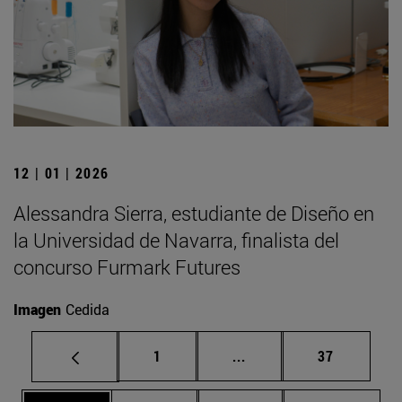
12 | 01 | 2026
Alessandra Sierra, estudiante de Diseño en
la Universidad de Navarra, finalista del
concurso Furmark Futures
Imagen
Cedida
Página
Páginas intermedias Us
Página
1
...
37