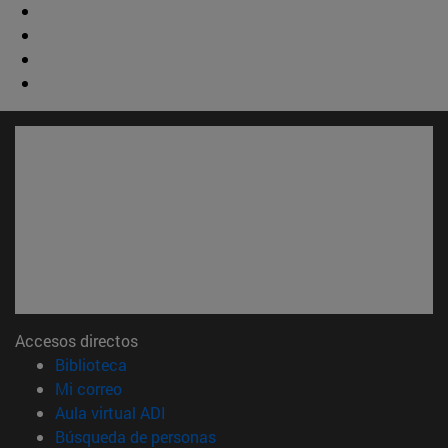
Accesos directos
(abre en nueva ventana)
Biblioteca
(abre en nueva ventana)
Mi correo
(abre en nueva ventana)
Aula virtual ADI
(abre en nueva ventana)
Búsqueda de personas