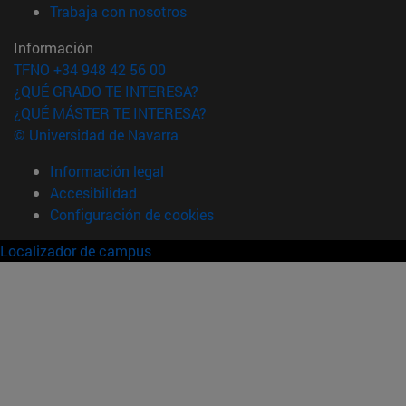
(abre en nueva ventana)
Trabaja con nosotros
Información
TFNO +34 948 42 56 00
¿QUÉ GRADO TE INTERESA?
¿QUÉ MÁSTER TE INTERESA?
© Universidad de Navarra
Información legal
Accesibilidad
Configuración de cookies
Localizador de campus