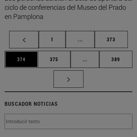
ciclo de conferencias del Museo del Prado
en Pamplona
Página
Páginas intermedias Us
Página
1
...
373
Página
Página
Páginas intermedias 
Página
374
375
...
389
BUSCADOR NOTICIAS