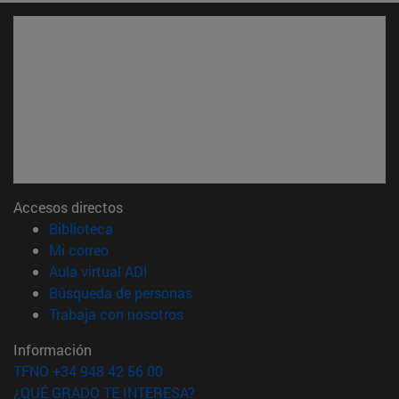
Accesos directos
(abre en nueva ventana)
Biblioteca
(abre en nueva ventana)
Mi correo
(abre en nueva ventana)
Aula virtual ADI
(abre en nueva ventana)
Búsqueda de personas
(abre en nueva ventana)
Trabaja con nosotros
Información
TFNO +34 948 42 56 00
¿QUÉ GRADO TE INTERESA?