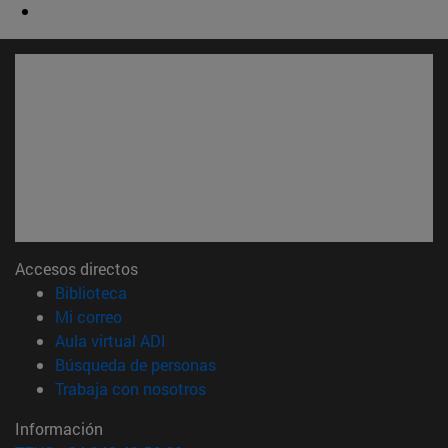
Accesos directos
(abre en nueva ventana)
Biblioteca
(abre en nueva ventana)
Mi correo
(abre en nueva ventana)
Aula virtual ADI
(abre en nueva ventana)
Búsqueda de personas
(abre en nueva ventana)
Trabaja con nosotros
Información