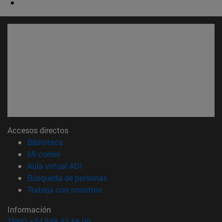
Accesos directos
(abre en nueva ventana)
Biblioteca
(abre en nueva ventana)
Mi correo
(abre en nueva ventana)
Aula virtual ADI
(abre en nueva ventana)
Búsqueda de personas
(abre en nueva ventana)
Trabaja con nosotros
Información
TFNO +34 948 42 56 00