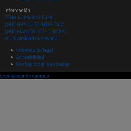
Información
TFNO +34 948 42 56 00
¿QUÉ GRADO TE INTERESA?
¿QUÉ MÁSTER TE INTERESA?
© Universidad de Navarra
Información legal
Accesibilidad
Configuración de cookies
Localizador de campus