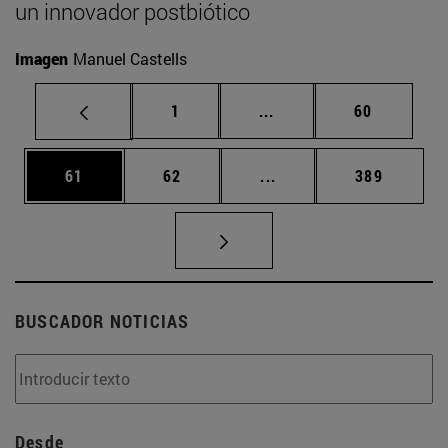
un innovador postbiótico
Imagen
Manuel Castells
Página
Páginas intermedias Us
Página
1
...
60
Página
Página
Páginas intermedias U
Página
61
62
...
389
BUSCADOR NOTICIAS
Desde