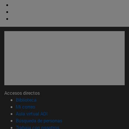
Accesos directos
(abre en nueva ventana)
Biblioteca
(abre en nueva ventana)
Mi correo
(abre en nueva ventana)
Aula virtual ADI
(abre en nueva ventana)
Búsqueda de personas
(abre en nueva ventana)
Trabaja con nosotros