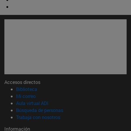
Accesos directos
(abre en nueva ventana)
Biblioteca
(abre en nueva ventana)
Mi correo
(abre en nueva ventana)
Aula virtual ADI
(abre en nueva ventana)
Búsqueda de personas
(abre en nueva ventana)
Trabaja con nosotros
Información