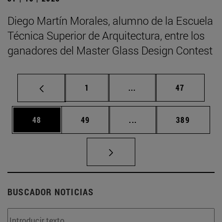
Diego Martín Morales, alumno de la Escuela
Técnica Superior de Arquitectura, entre los
ganadores del Master Glass Design Contest
Página
Páginas intermedias Us
Página
1
...
47
Página
Página
Páginas intermedias U
Página
48
49
...
389
BUSCADOR NOTICIAS