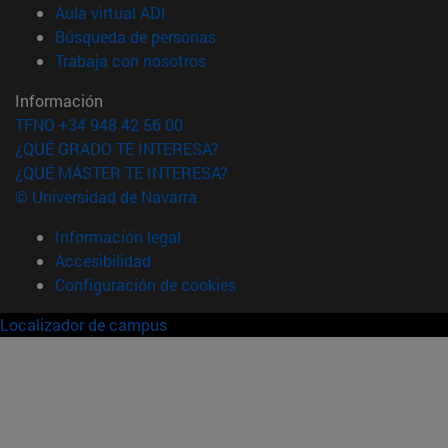
(abre en nueva ventana)
Aula virtual ADI
(abre en nueva ventana)
Búsqueda de personas
(abre en nueva ventana)
Trabaja con nosotros
Información
TFNO +34 948 42 56 00
¿QUÉ GRADO TE INTERESA?
¿QUÉ MÁSTER TE INTERESA?
© Universidad de Navarra
Información legal
Accesibilidad
Configuración de cookies
Localizador de campus