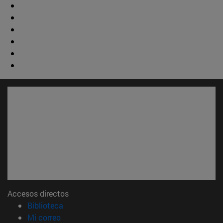
Accesos directos
(abre en nueva ventana)
Biblioteca
(abre en nueva ventana)
Mi correo