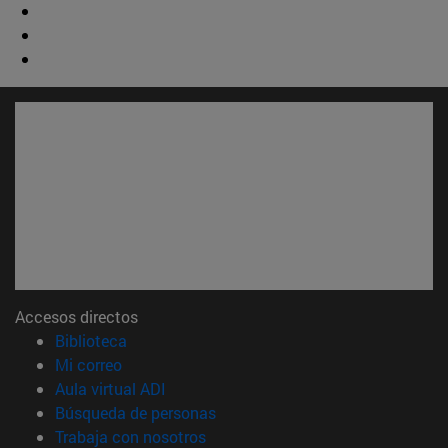
Accesos directos
(abre en nueva ventana)
Biblioteca
(abre en nueva ventana)
Mi correo
(abre en nueva ventana)
Aula virtual ADI
(abre en nueva ventana)
Búsqueda de personas
(abre en nueva ventana)
Trabaja con nosotros