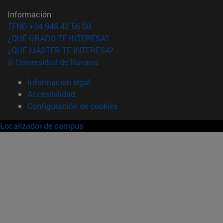
Información
TFNO +34 948 42 56 00
¿QUÉ GRADO TE INTERESA?
¿QUÉ MÁSTER TE INTERESA?
© Universidad de Navarra
Información legal
Accesibilidad
Configuración de cookies
Localizador de campus