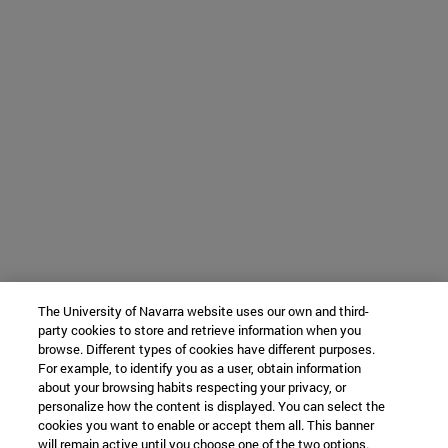
The University of Navarra website uses our own and third-
party cookies to store and retrieve information when you
browse. Different types of cookies have different purposes.
For example, to identify you as a user, obtain information
about your browsing habits respecting your privacy, or
personalize how the content is displayed. You can select the
cookies you want to enable or accept them all. This banner
will remain active until you choose one of the two options.