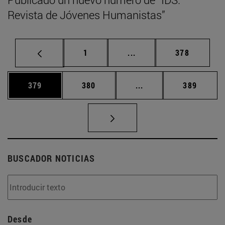
Revista de Jóvenes Humanistas”
Página
Páginas intermedias Us
Página
1
...
378
Página
Página
Páginas intermedias 
Página
379
380
...
389
BUSCADOR NOTICIAS
Desde