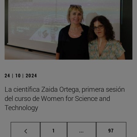
24 | 10 | 2024
La científica Zaida Ortega, primera sesión
del curso de Women for Science and
Technology
Página
Páginas intermedias Us
Página
1
...
97