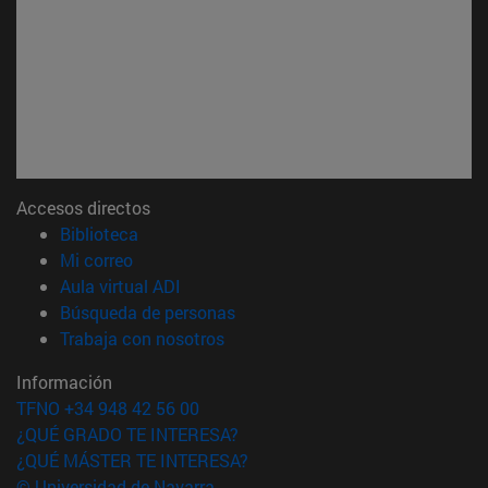
Accesos directos
(abre en nueva ventana)
Biblioteca
(abre en nueva ventana)
Mi correo
(abre en nueva ventana)
Aula virtual ADI
(abre en nueva ventana)
Búsqueda de personas
(abre en nueva ventana)
Trabaja con nosotros
Información
TFNO +34 948 42 56 00
¿QUÉ GRADO TE INTERESA?
¿QUÉ MÁSTER TE INTERESA?
© Universidad de Navarra