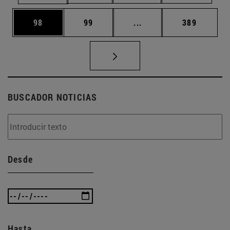
Página
Página
Páginas intermedias U
Página
98
99
...
389
BUSCADOR NOTICIAS
Desde
Hasta