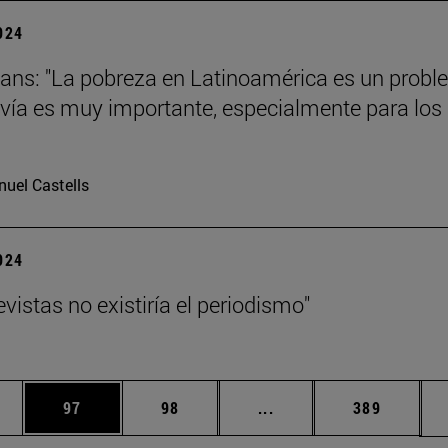
2024
ans: "La pobreza en Latinoamérica es un prob
vía es muy importante, especialmente para los
uel Castells
2024
evistas no existiría el periodismo"
edias Use TAB para desplazarse.
ina
Página
Página
Páginas intermedias Us
Página
97
98
...
389