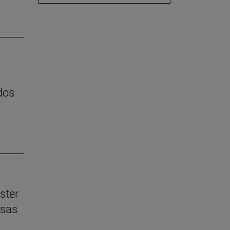
dos
ster
esas