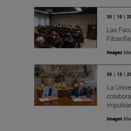
30 | 10 | 
Las Facu
Filosofí
Imagen
Man
30 | 10 | 
La Unive
colabora
impulsa
Imagen
Man