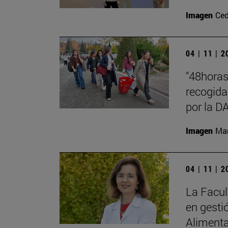
Imagen
Ced
04 | 11 | 
"48hora
recogida
por la 
Imagen
Man
04 | 11 | 
La Facul
en gesti
Alimenta