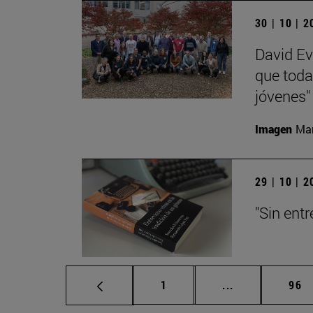
30 | 10 | 
David Ev
que toda
jóvenes"
Imagen
Man
29 | 10 | 
"Sin entr
Página
Páginas interm
Pág
1
...
96