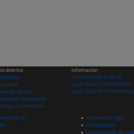
os directos
Información
(abre en nueva ventana)
Biblioteca
TFNO +34 948 42 56 00
(abre en nueva ventana)
Mi correo
¿QUÉ GRADO TE INTERESA?
(abre en nueva ventana)
Aula virtual ADI
¿QUÉ MÁSTER TE INTERESA
(abre en nueva ventana)
Búsqueda de personas
(abre en nueva ventana)
Trabaja con nosotros
versidad de
Información legal
rra
Accesibilidad
Configuración de coo