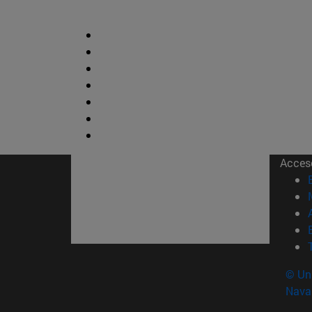
Acces
© Uni
Nava