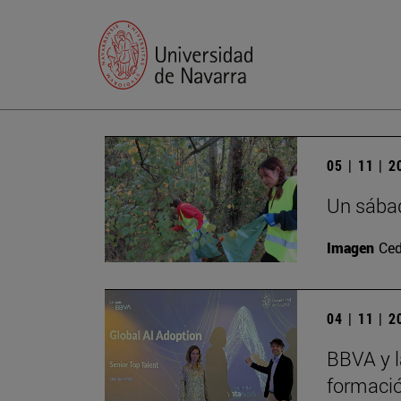
05 | 11 | 
Un sábad
Imagen
Ced
04 | 11 | 
BBVA y l
formació