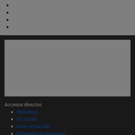
Accesos directos
(abre en nueva ventana)
Biblioteca
(abre en nueva ventana)
Mi correo
(abre en nueva ventana)
Aula virtual ADI
(abre en nueva ventana)
Búsqueda de personas