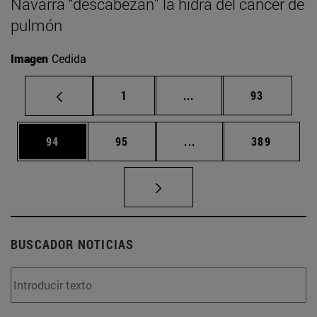
Navarra “descabezan” la hidra del cáncer de
pulmón
Imagen
Cedida
Página
Páginas intermedias Us
Página
1
...
93
Página
Página
Páginas intermedias U
Página
94
95
...
389
BUSCADOR NOTICIAS