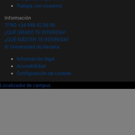
(abre en nueva ventana)
Trabaja con nosotros
Información
TFNO +34 948 42 56 00
¿QUÉ GRADO TE INTERESA?
¿QUÉ MÁSTER TE INTERESA?
© Universidad de Navarra
Información legal
Accesibilidad
Configuración de cookies
Localizador de campus