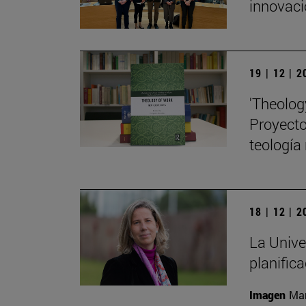
innovaci
19 | 12 | 
'Theolog
Proyecto 
teología
18 | 12 | 
La Unive
planific
Imagen
Man