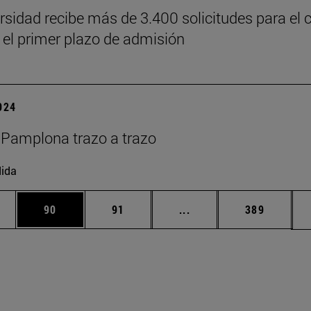
rsidad recibe más de 3.400 solicitudes para el 
 el primer plazo de admisión
2024
Pamplona trazo a trazo
ida
edias Use TAB para desplazarse.
ina
Página
Página
Páginas intermedias Us
Página
90
91
...
389