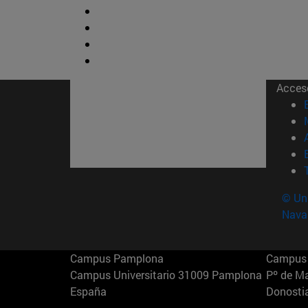
Acces
© Uni
Nava
Campus Pamplona
Campus 
Campus Universitario 31009 Pamplona
Pº de M
España
Donosti