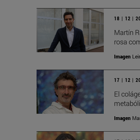
18 | 12 | 
Martín Rí
rosa com
Imagen
Lei
17 | 12 | 
El colág
metaból
Imagen
Man