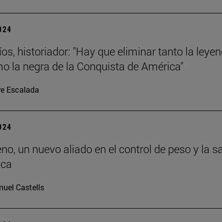
2024
os, historiador: "Hay que eliminar tanto la leye
o la negra de la Conquista de América"
re Escalada
2024
eno, un nuevo aliado en el control de peso y la s
ica
uel Castells