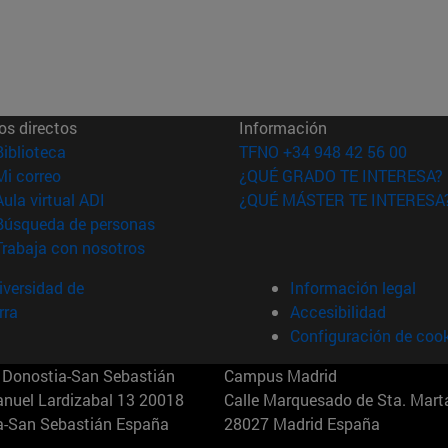
os directos
Información
(abre en nueva ventana)
Biblioteca
TFNO +34 948 42 56 00
(abre en nueva ventana)
Mi correo
¿QUÉ GRADO TE INTERESA?
(abre en nueva ventana)
Aula virtual ADI
¿QUÉ MÁSTER TE INTERESA
(abre en nueva ventana)
Búsqueda de personas
(abre en nueva ventana)
Trabaja con nosotros
versidad de
Información legal
rra
Accesibilidad
Configuración de coo
Donostia-San Sebastián
Campus Madrid
anuel Lardizabal 13 20018
Calle Marquesado de Sta. Marta
a-San Sebastián España
28027 Madrid España