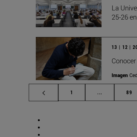
La Unive
25-26 en
13 | 12 | 
Conocer 
Imagen
Ced
Página
Páginas interm
Pág
1
...
89