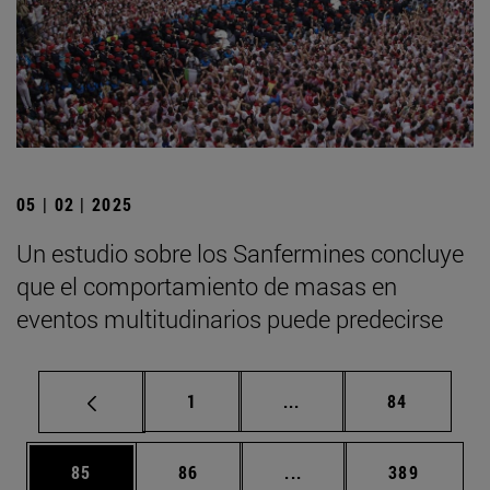
05 | 02 | 2025
Un estudio sobre los Sanfermines concluye
que el comportamiento de masas en
eventos multitudinarios puede predecirse
Página
Páginas intermedias Us
Página
1
...
84
Página
Página
Páginas intermedias U
Página
85
86
...
389