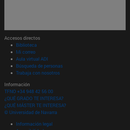
Accesos directos
(abre en nueva ventana)
Biblioteca
(abre en nueva ventana)
Mi correo
(abre en nueva ventana)
Aula virtual ADI
(abre en nueva ventana)
Búsqueda de personas
(abre en nueva ventana)
Trabaja con nosotros
Información
TFNO +34 948 42 56 00
¿QUÉ GRADO TE INTERESA?
¿QUÉ MÁSTER TE INTERESA?
© Universidad de Navarra
Información legal