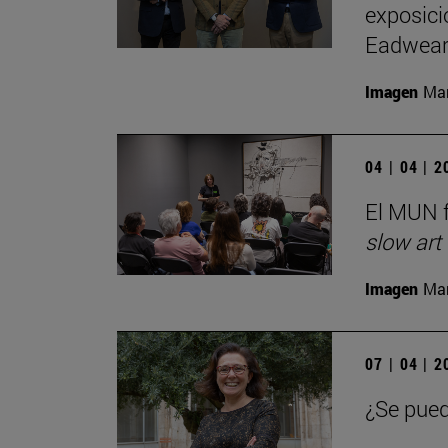
exposici
Eadwear
Imagen
Man
04 | 04 | 
El MUN f
slow art
Imagen
Man
07 | 04 | 
¿Se pued