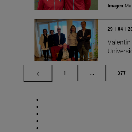
Imagen
Man
29 | 04 | 
Valentín
Universi
Página
Páginas intermed
Págin
1
...
377