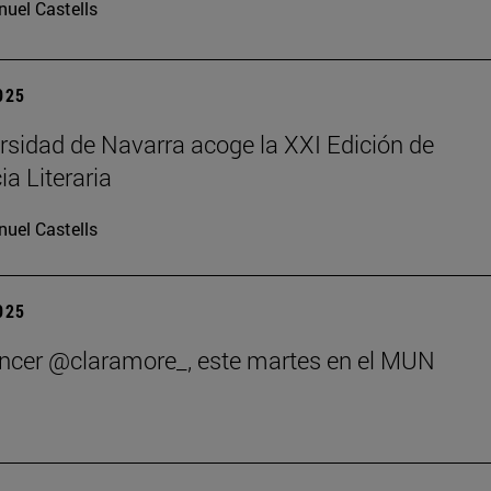
uel Castells
2025
rsidad de Navarra acoge la XXI Edición de
ia Literaria
uel Castells
2025
encer @claramore_, este martes en el MUN