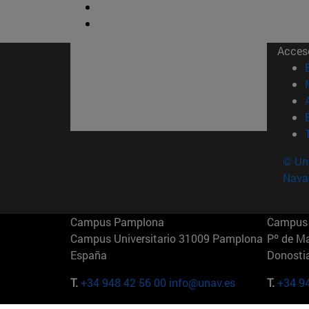
Acces
© Uni
Nava
Campus Pamplona
Campus 
Campus Universitario 31009 Pamplona
Pº de M
España
Donosti
T.
+34 948 42 56 00
info@unav.es
T.
+34 9