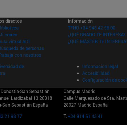
os directos
Información
(abre en nueva ventana)
Biblioteca
TFNO +34 948 42 56 00
(abre en nueva ventana)
Mi correo
¿QUÉ GRADO TE INTERESA?
(abre en nueva ventana)
Aula virtual ADI
¿QUÉ MÁSTER TE INTERESA
(abre en nueva ventana)
Búsqueda de personas
(abre en nueva ventana)
Trabaja con nosotros
versidad de
Información legal
rra
Accesibilidad
Configuración de coo
Donostia-San Sebastián
Campus Madrid
anuel Lardizabal 13 20018
Calle Marquesado de Sta. Marta
a-San Sebastián España
28027 Madrid España
43 21 98 77
T.
+34 914 51 43 41