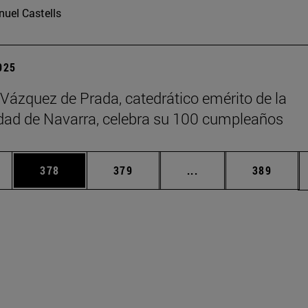
uel Castells
2025
 Vázquez de Prada, catedrático emérito de la
dad de Navarra, celebra su 100 cumpleaños
ias Use TAB para desplazarse.
a
Página
Página
Páginas intermedias 
Página
378
379
...
389