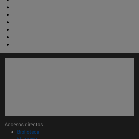
Accesos directos
(abre en nueva ventana)
Biblioteca
(abre en nueva ventana)