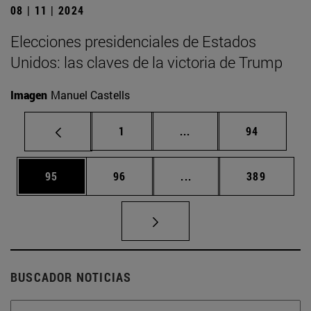
08 | 11 | 2024
Elecciones presidenciales de Estados
Unidos: las claves de la victoria de Trump
Imagen
Manuel Castells
Página
Páginas intermedias Us
Página
1
...
94
Página
Página
Páginas intermedias U
Página
95
96
...
389
BUSCADOR NOTICIAS