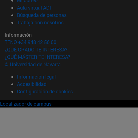
Mi correo
(abre en nueva ventana)
Aula virtual ADI
(abre en nueva ventana)
Búsqueda de personas
(abre en nueva ventana)
Trabaja con nosotros
Información
TFNO +34 948 42 56 00
¿QUÉ GRADO TE INTERESA?
¿QUÉ MÁSTER TE INTERESA?
© Universidad de Navarra
Información legal
Accesibilidad
Configuración de cookies
Localizador de campus