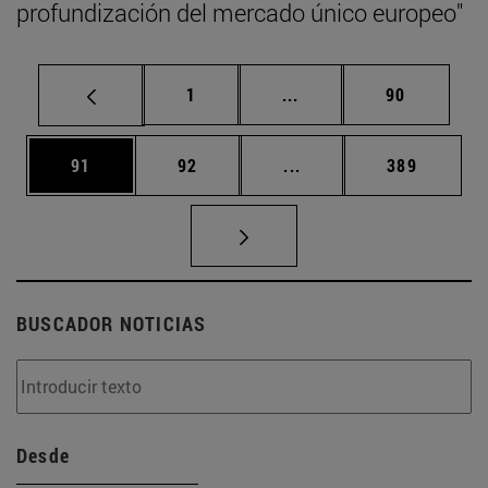
profundización del mercado único europeo"
Página
Páginas intermedias Us
Página
1
...
90
Página
Página
Páginas intermedias U
Página
91
92
...
389
BUSCADOR NOTICIAS
Desde