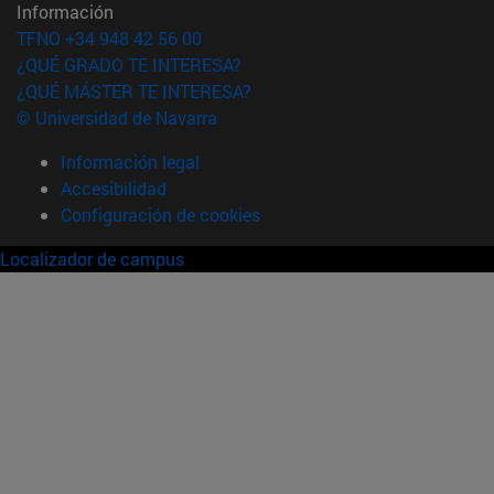
Información
TFNO +34 948 42 56 00
¿QUÉ GRADO TE INTERESA?
¿QUÉ MÁSTER TE INTERESA?
© Universidad de Navarra
Información legal
Accesibilidad
Configuración de cookies
Localizador de campus