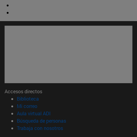
Accesos directos
(abre en nueva ventana)
Biblioteca
(abre en nueva ventana)
Mi correo
(abre en nueva ventana)
Aula virtual ADI
(abre en nueva ventana)
Búsqueda de personas
(abre en nueva ventana)
Trabaja con nosotros