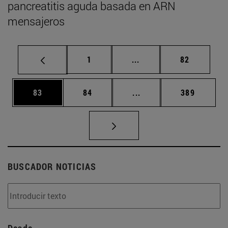
pancreatitis aguda basada en ARN
mensajeros
Página
Páginas intermedias Us
Página
1
...
82
Página
Página
Páginas intermedias U
Página
83
84
...
389
BUSCADOR NOTICIAS
Desde