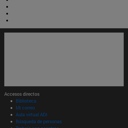
Accesos directos
(abre en nueva ventana)
Biblioteca
(abre en nueva ventana)
Mi correo
(abre en nueva ventana)
Aula virtual ADI
(abre en nueva ventana)
Búsqueda de personas
(abre en nueva ventana)