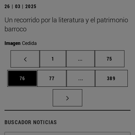
26 | 03 | 2025
Un recorrido por la literatura y el patrimonio
barroco
Imagen
Cedida
Página
Páginas intermedias Us
Página
1
...
75
Página
Página
Páginas intermedias U
Página
76
77
...
389
BUSCADOR NOTICIAS