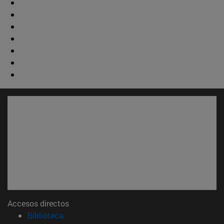
Accesos directos
(abre en nueva ventana)
Biblioteca